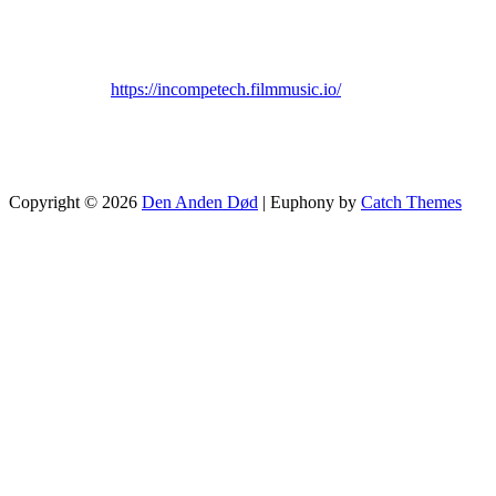
Oplæsning af Alfreds sidste minutter: Troels G. Barreth
Behjælpelig med kildemateriale: Rigsarkivet, Broager Lokalarkiv og
Musik og lyd:
https://incompetech.filmmusic.io/
Grafik: Kamilla Asmussen, I-madethis.dk
Tak til: Maria Mejer, Marie & Kurt Carstens
Copyright © 2026
Den Anden Død
|
Euphony by
Catch Themes
Scroll
Up