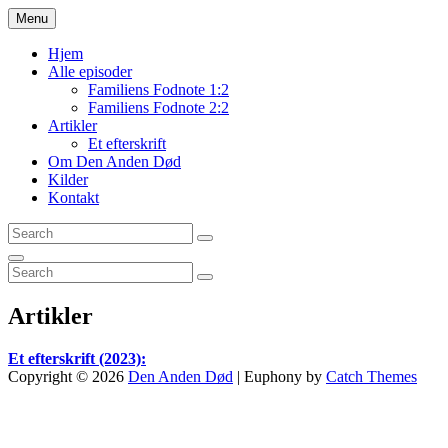
Skip
Menu
Den Anden Død
En podcast-serie
to
content
Hjem
Alle episoder
Familiens Fodnote 1:2
Familiens Fodnote 2:2
Artikler
Et efterskrift
Om Den Anden Død
Kilder
Kontakt
Search
Search
for:
Search
Search
Search
for:
Artikler
Et efterskrift (2023):
Copyright © 2026
Den Anden Død
|
Euphony by
Catch Themes
Scroll
Up